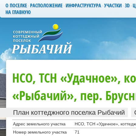
О ПОСЕЛКЕ
РАСПОЛОЖЕНИЕ
ИНФРАСТРУКТУРА
УЧАСТКИ
3D
Ц
НА ГЛАВНУЮ
НСО, ТСН «Удачное», к
«Рыбачий», пер. Брус
План коттеджного поселка Рыбачий
·
Адрес земельного участка
НСО, ТСН «Удачное», коттедж
Номер земельного участка
71