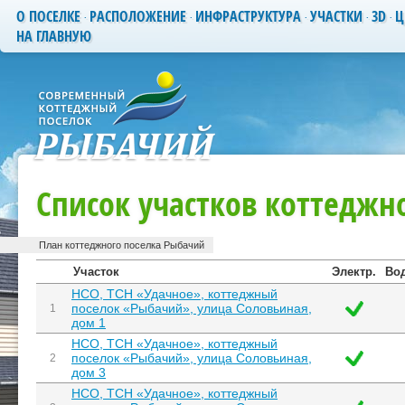
О ПОСЕЛКЕ
РАСПОЛОЖЕНИЕ
ИНФРАСТРУКТУРА
УЧАСТКИ
3D
Ц
НА ГЛАВНУЮ
Список участков коттеджн
План коттеджного поселка Рыбачий
Участок
Электр.
Во
НСО, ТСН «Удачное», коттеджный
поселок «Рыбачий», улица Соловьиная,
1
дом 1
НСО, ТСН «Удачное», коттеджный
поселок «Рыбачий», улица Соловьиная,
2
дом 3
НСО, ТСН «Удачное», коттеджный