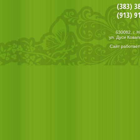
(383) 3
(913) 9
630082, г. 
ул. Дуси Ковал
Сайт работае