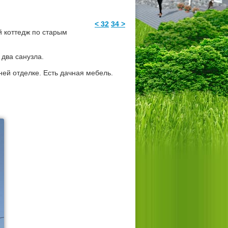
< 32
34 >
й коттедж по старым
 два санузла.
ей отделке. Есть дачная мебель.