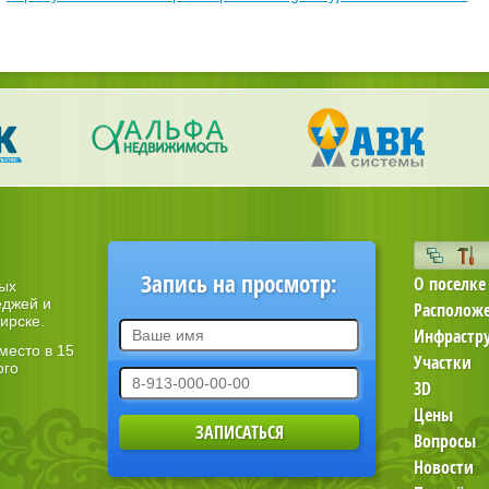
Запись на просмотр:
О поселке
ных
еджей и
Располож
ирске.
Инфрастр
место в 15
Участки
ого
3D
Цены
Вопросы
Новости