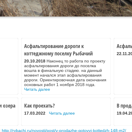
Асфальтирование дороги к
Асфаль
коттеджному поселку Рыбачий
22.11.2
20.10.2018
Наконец то работа по проекту
асфальтирования дороги до поселка
вошла в финальную стадию. на данный
момент начался этап асфальтирования
дороги. Ориентировочная дата окончания
основных работ 1 ноября 2018 года.
Читать далее
и озера
Как проехать?
В прод
17.03.2022
Читать далее
19.04.2
:
http://rybachi.ru/novosti/post/v-prodazhe-gotovyj-kottedzh-148-m2/