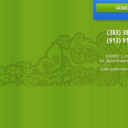
(383) 3
(913) 9
630082, г. 
ул. Дуси Ковал
Сайт работае